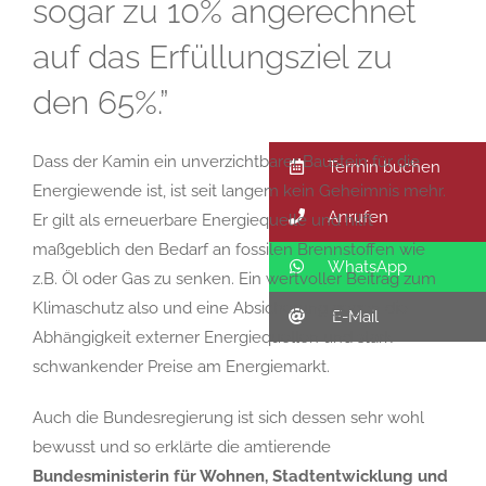
sogar zu 10% angerechnet
auf das Erfüllungsziel zu
den 65%.”
Dass der Kamin ein unverzichtbarer Baustein für die
Termin buchen
Energiewende ist, ist seit langem kein Geheimnis mehr.
Anrufen
Er gilt als erneuerbare Energiequelle und hilft
maßgeblich den Bedarf an fossilen Brennstoffen wie
WhatsApp
z.B. Öl oder Gas zu senken. Ein wertvoller Beitrag zum
Klimaschutz also und eine Absicherung gegen die
E-Mail
Abhängigkeit externer Energiequellen und stark
schwankender Preise am Energiemarkt.
Auch die Bundesregierung ist sich dessen sehr wohl
bewusst und so erklärte die amtierende
Bundesministerin für Wohnen, Stadtentwicklung und