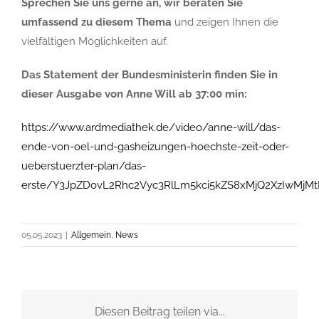
Sprechen Sie uns gerne an, wir beraten Sie
umfassend zu diesem Thema
und zeigen Ihnen die
vielfältigen Möglichkeiten auf.
Das Statement der Bundesministerin finden Sie in
dieser Ausgabe von Anne Will ab 37:00 min:
https://www.ardmediathek.de/video/anne-will/das-
ende-von-oel-und-gasheizungen-hoechste-zeit-oder-
ueberstuerzter-plan/das-
erste/Y3JpZDovL2Rhc2Vyc3RlLm5kci5kZS8xMjQ2XzIwMjM
05.05.2023
|
Allgemein
,
News
Diesen Beitrag teilen via...