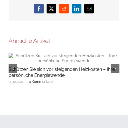
Facebook
X
Reddit
LinkedIn
E-
Mail
Ähnliche Artikel
Schützen Sie sich vor steigenden Heizkosten – Ihre
G
persönliche Energiewende
ü
03.12.2021
|
0 Kommentare
0